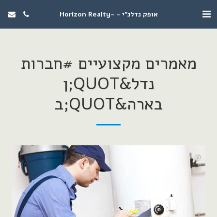
אופק נדלנ"י - -Horizon Realty
מאמרים מקצועיים #חברות
נדל&QUOT;ן
בארה&QUOT;ב