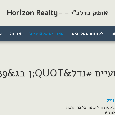
אופק נדלנ"י - -Horizon Realty
ה
לקוחות ממליצים
מאמרים מקצועיים
אודות
מ
QU;ן בג&#039;קסונוויל
ויל
'קסונוויל מתוך כל כך הרבה
להציע