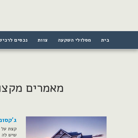
בית
מסלולי השקעה
צוות
נכסים לרכיש
מאמרים מקצועיים #נדל&OT
ג'קסונו
קצת על ג
שיש לה 